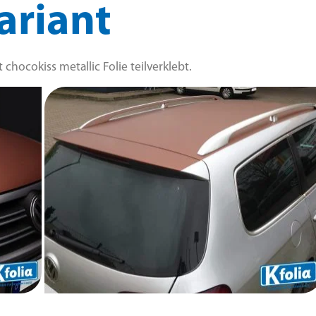
ariant
chocokiss metallic Folie teilverklebt.