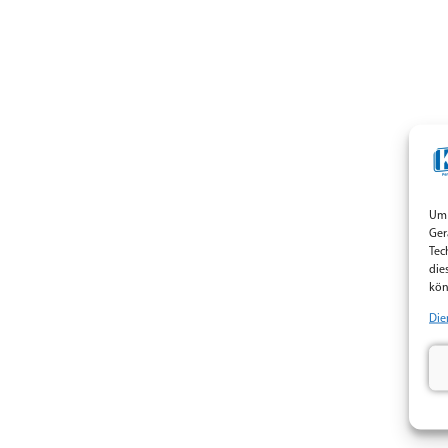
Um 
Ger
Tec
die
kön
Die