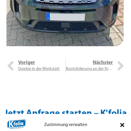
Voriger
Nächster
Quickie in der Werkstatt
Bootsfolierung an der frischen „Seeluft
Jetzt Anfrage starten – K'folia
Magdeburg
Zustimmung verwalten