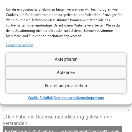
Du willst dein Fahrzeug veredeln, Lack schützen oder
Fenster absichern? K'folia aus Magdeburg bietet dir
Um dir ein optimales Erlebnis zu bieten, verwenden wir Technologien wie
Cookies, um Geräteinformationen zu speichern und/oder darauf zuzugreifen.
persönliche Beratung, transparente Preise und regionale
Wenn du diesen Technologien zustimmst, können wir Daten wie das
Nähe. Im Umkreis von ca. 70 km sind wir mobil und
Surfverhalten oder eindeutige IDs auf dieser Website verarbeiten. Wenn du
kommen direkt zu dir – oder du kommst vorbei in unsere
deine Zustimmung nicht erteilst oder zurückziehst, können bestimmte
klimatisierte Werkhalle.
Merkmale und Funktionen beeinträchtigt werden.
Name
Dienste verwalten
Akzeptieren
E-Mail
Ablehnen
Nachricht
Einstellungen ansehen
Cookie-Richtlinie
Datenschutzerklärung
Impressum
Ich habe die
Datenschutzerklärung
gelesen und
verstanden.
Klicken Sie auf „Ich stimme zu“, um Google recaptcha zu aktivieren