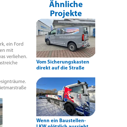
Ähnliche
Projekte
k, ein Ford
zen mit
as verliehen.
Vom Sicherungskasten
streiche
direkt auf die Straße
esignträume.
hietmarstraße
Wenn ein Baustellen-
LKW plötzlich aussieht