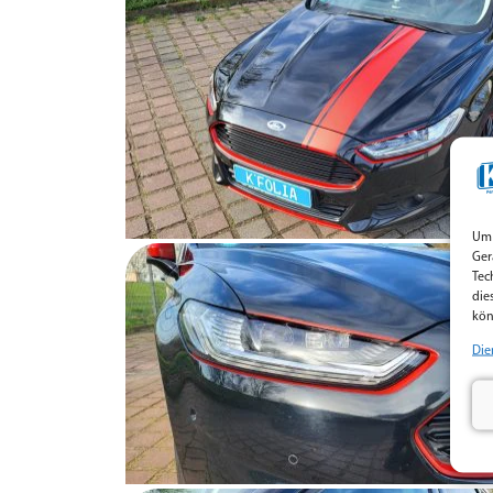
Um 
Ger
Tec
die
kön
Die