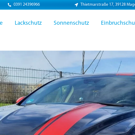
0391 24396966
Thietmarstraße 17, 39128 Ma
ie
Lackschutz
Sonnenschutz
Einbruchschu