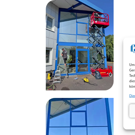
Um 
Ger
Tec
die
kön
Die