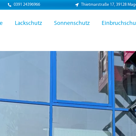
0391 24396966
Thietmarstraße 17, 39128 Ma
ie
Lackschutz
Sonnenschutz
Einbruchschu