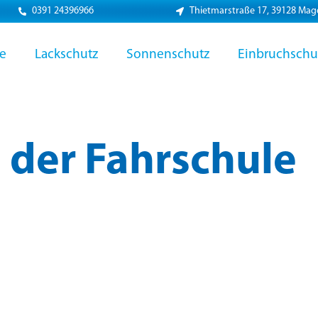
0391 24396966
Thietmarstraße 17, 39128 Ma
ie
Lackschutz
Sonnenschutz
Einbruchschu
der Fahrschule