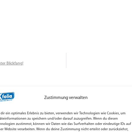
ter Blickfang!
Zustimmung verwalten
rage starten – K'folia
dir ein optimales Erlebnis zu bieten, verwenden wir Technologien wie Cookies, um
äteinformationen zu speichern und/oder darauf zuzugreifen. Wenn du diesen
hnologien zustimmst, können wir Daten wie das Surfverhalten oder eindeutige IDs auf
ützen oder Fenster absichern?
0391 24396966
ser Website verarbeiten. Wenn du deine Zustimmung nicht erteilst oder zurückziehst,