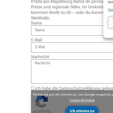
K'folia aus Magdeburg bietet dir persönlich
kön
Preise und regionale Nähe. Im Umkreis von 
Die
kommen direkt zu dir – oder du kommst vorb
Werkhalle.
Name
E-Mail
Nachricht
Ich habe die
Datenschutzerklärung
geles
Klicken Sie auf „Ich stimme zu“, um Google recaptcha 
Cookie-Richtlinie
Ich stimme zu