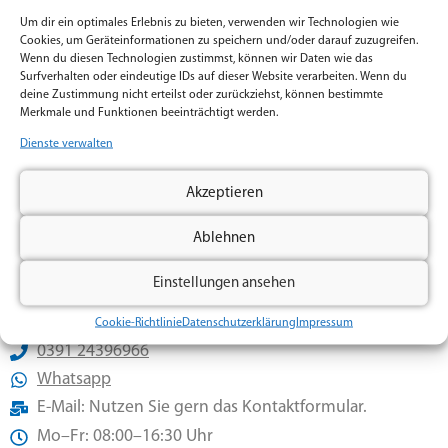
Nachricht
Um dir ein optimales Erlebnis zu bieten, verwenden wir Technologien wie
Cookies, um Geräteinformationen zu speichern und/oder darauf zuzugreifen.
Wenn du diesen Technologien zustimmst, können wir Daten wie das
Surfverhalten oder eindeutige IDs auf dieser Website verarbeiten. Wenn du
deine Zustimmung nicht erteilst oder zurückziehst, können bestimmte
Merkmale und Funktionen beeinträchtigt werden.
Dienste verwalten
Ich habe die
Datenschutzerklärung
gelesen und
verstanden.
Akzeptieren
Klicken Sie auf „Ich stimme zu“, um Google recaptcha zu aktivieren
Cookie-Richtlinie
Ablehnen
Ich stimme zu
Einstellungen ansehen
Senden
Cookie-Richtlinie
Datenschutzerklärung
Impressum
0391 24396966
Whatsapp
E-Mail: Nutzen Sie gern das Kontaktformular.
Mo–Fr: 08:00–16:30 Uhr