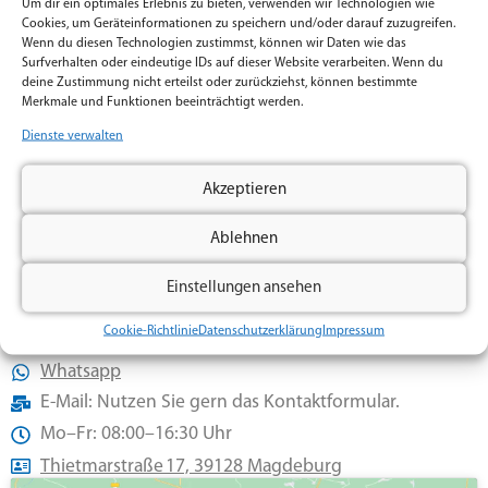
Um dir ein optimales Erlebnis zu bieten, verwenden wir Technologien wie
Cookies, um Geräteinformationen zu speichern und/oder darauf zuzugreifen.
Wenn du diesen Technologien zustimmst, können wir Daten wie das
Surfverhalten oder eindeutige IDs auf dieser Website verarbeiten. Wenn du
deine Zustimmung nicht erteilst oder zurückziehst, können bestimmte
Merkmale und Funktionen beeinträchtigt werden.
Ich habe die
Datenschutzerklärung
gelesen und
Dienste verwalten
verstanden.
Klicken Sie auf „Ich stimme zu“, um Google recaptcha zu aktivieren
Akzeptieren
Cookie-Richtlinie
Ablehnen
Ich stimme zu
Einstellungen ansehen
Senden
Cookie-Richtlinie
Datenschutzerklärung
Impressum
0391 24396966
Whatsapp
E-Mail: Nutzen Sie gern das Kontaktformular.
Mo–Fr: 08:00–16:30 Uhr
Thietmarstraße 17, 39128 Magdeburg