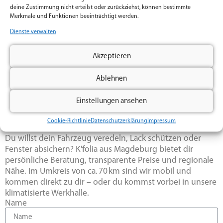
deine Zustimmung nicht erteilst oder zurückziehst, können bestimmte
Merkmale und Funktionen beeinträchtigt werden.
Voriger
Nächster
Blitzschnell erkannt: Werbefolierung für THORNAR Blitzschutz
Glanzpunkt im Empfang – Gold matt in der Praxis für Gesundheit
Dienste verwalten
Akzeptieren
Ablehnen
Jetzt Anfrage starten – K'folia
Einstellungen ansehen
Magdeburg
Cookie-Richtlinie
Datenschutzerklärung
Impressum
Du willst dein Fahrzeug veredeln, Lack schützen oder
Fenster absichern? K'folia aus Magdeburg bietet dir
persönliche Beratung, transparente Preise und regionale
Nähe. Im Umkreis von ca. 70 km sind wir mobil und
kommen direkt zu dir – oder du kommst vorbei in unsere
klimatisierte Werkhalle.
Name