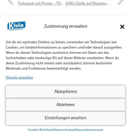
Fuhrpark mit Power – THORNAR Blitzschutz fährt jetzt auch in Ruby Red Gloss
AMG-Optik auf Maximum – Mercedes A45s mit stealthiger SunTek-Schutzfolie
Zustimmung verwalten
Um dir ein optimales Erlebnis zu bieten, verwenden wir Technologien wie
Jetzt Anfrage starten – K'folia
Cookies, um Geräteinformationen zu speichern und/oder darauf zuzugreifen.
Wenn du diesen Technologien zustimmst, können wir Daten wie das
Magdeburg
Surfverhalten oder eindeutige IDs auf dieser Website verarbeiten. Wenn du
deine Zustimmung nicht erteilst oder zurückziehst, können bestimmte
Du willst dein Fahrzeug veredeln, Lack schützen oder
Merkmale und Funktionen beeinträchtigt werden.
Fenster absichern? K'folia aus Magdeburg bietet dir
Dienste verwalten
persönliche Beratung, transparente Preise und regionale
Nähe. Im Umkreis von ca. 70 km sind wir mobil und
Akzeptieren
kommen direkt zu dir – oder du kommst vorbei in unsere
klimatisierte Werkhalle.
Ablehnen
Name
Einstellungen ansehen
E-Mail
Cookie-Richtlinie
Datenschutzerklärung
Impressum