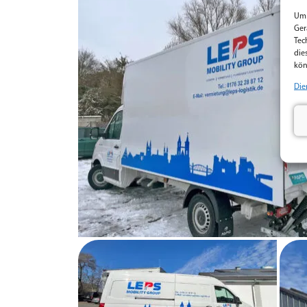
Um 
Ger
Tec
die
kön
Die