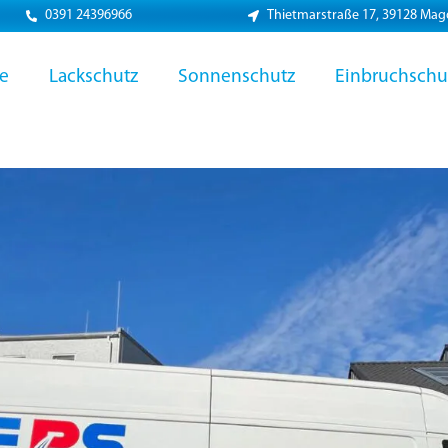
0391 24396966
Thietmarstraße 17, 39128 Ma
ie
Lackschutz
Sonnenschutz
Einbruchschu