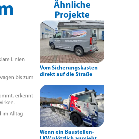
em
Ähnliche
Projekte
lare Linien
Vom Sicherungskasten
direkt auf die Straße
nwagen bis zum
kommt, erkennt
wirken.
d im Alltag
Wenn ein Baustellen-
LKW plötzlich aussieht