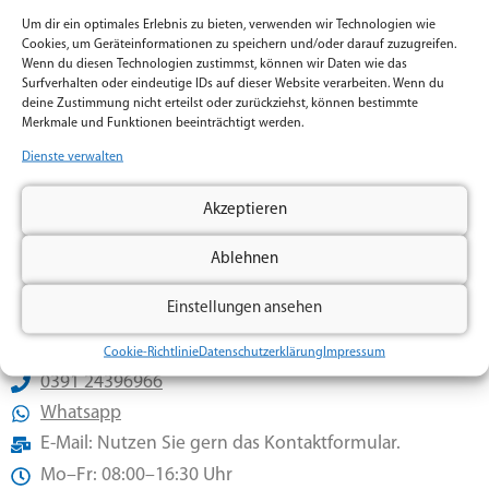
Nachricht
Um dir ein optimales Erlebnis zu bieten, verwenden wir Technologien wie
Cookies, um Geräteinformationen zu speichern und/oder darauf zuzugreifen.
Wenn du diesen Technologien zustimmst, können wir Daten wie das
Surfverhalten oder eindeutige IDs auf dieser Website verarbeiten. Wenn du
deine Zustimmung nicht erteilst oder zurückziehst, können bestimmte
Merkmale und Funktionen beeinträchtigt werden.
Dienste verwalten
Ich habe die
Datenschutzerklärung
gelesen und
verstanden.
Akzeptieren
Klicken Sie auf „Ich stimme zu“, um Google recaptcha zu aktivieren
Cookie-Richtlinie
Ablehnen
Ich stimme zu
Einstellungen ansehen
Senden
Cookie-Richtlinie
Datenschutzerklärung
Impressum
0391 24396966
Whatsapp
E-Mail: Nutzen Sie gern das Kontaktformular.
Mo–Fr: 08:00–16:30 Uhr