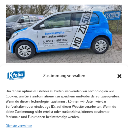
Zulassungsdienst mit Straßenpräsenz statt
Zustimmung verwalten
Standard-Aufkleber
7. Juli 2026
Um dir ein optimales Erlebnis zu bieten, verwenden wir Technologien wie
Teilfolierung und Firmenbeschriftung für
Cookies, um Geräteinformationen zu speichern und/oder darauf zuzugreifen.
Wenn du diesen Technologien zustimmst, können wir Daten wie das
Zulassungsfahrzeuge mit Orajet Rapid Air Digitaldruck
Surfverhalten oder eindeutige IDs auf dieser Website verarbeiten. Wenn du
umgesetzt.
deine Zustimmung nicht erteilst oder zurückziehst, können bestimmte
Merkmale und Funktionen beeinträchtigt werden.
Weiterlesen »
Dienste verwalten