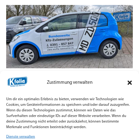
Zulassungsdienst mit Straßenpräsenz statt
Zustimmung verwalten
Standard-Aufkleber
7. Juli 2026
Um dir ein optimales Erlebnis zu bieten, verwenden wir Technologien wie
Teilfolierung und Firmenbeschriftung für
Cookies, um Geräteinformationen zu speichern und/oder darauf zuzugreifen.
Wenn du diesen Technologien zustimmst, können wir Daten wie das
Zulassungsfahrzeuge mit Orajet Rapid Air Digitaldruck
Surfverhalten oder eindeutige IDs auf dieser Website verarbeiten. Wenn du
umgesetzt.
deine Zustimmung nicht erteilst oder zurückziehst, können bestimmte
Merkmale und Funktionen beeinträchtigt werden.
Weiterlesen »
Dienste verwalten