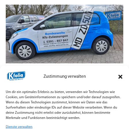
Zulassungsdienst mit Straßenpräsenz statt
Zustimmung verwalten
Standard-Aufkleber
7. Juli 2026
Um dir ein optimales Erlebnis zu bieten, verwenden wir Technologien wie
Teilfolierung und Firmenbeschriftung für
Cookies, um Geräteinformationen zu speichern und/oder darauf zuzugreifen.
Wenn du diesen Technologien zustimmst, können wir Daten wie das
Zulassungsfahrzeuge mit Orajet Rapid Air Digitaldruck
Surfverhalten oder eindeutige IDs auf dieser Website verarbeiten. Wenn du
umgesetzt.
deine Zustimmung nicht erteilst oder zurückziehst, können bestimmte
Merkmale und Funktionen beeinträchtigt werden.
Weiterlesen »
Dienste verwalten