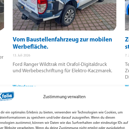
Vom Baustellenfahrzeug zur mobilen
Z
Werbefläche.
s
13. Juli 2026
7. 
er
Ford Ranger Wildtrak mit Orafol-Digitaldruck
T
und Werbebeschriftung für Elektro-Kaczmarek.
Z
D
Weiterlesen »
We
Zustimmung verwalten
dir ein optimales Erlebnis zu bieten, verwenden wir Technologien wie Cookies, um
äteinformationen zu speichern und/oder darauf zuzugreifen. Wenn du diesen
hnologien zustimmst, können wir Daten wie das Surfverhalten oder eindeutige IDs auf
ser Website verarbeiten. Wenn du deine Zustimmung nicht erteilst oder zurückziehst,