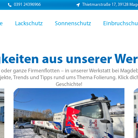
0391 24396966
Thietmarstraße 17, 39128 Ma
ie
Lackschutz
Sonnenschutz
Einbruchschu
keiten aus unserer Wer
r oder ganze Firmenflotten – in unserer Werkstatt bei Magdeb
jekte, Trends und Tipps rund ums Thema Folierung. Klick dich
Geschichte!