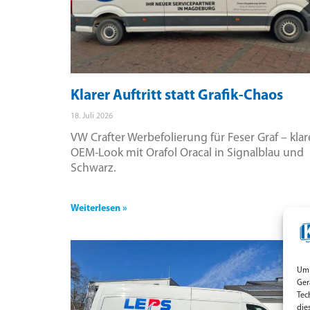
Klarer Auftritt statt Grafik-Chaos
18. Juli 2026
VW Crafter Werbefolierung für Feser Graf – klar
OEM-Look mit Orafol Oracal in Signalblau und
Schwarz.
Weiterlesen »
Um 
Ger
Tec
die