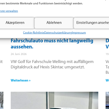
nen bestimmte Merkmale und Funktionen beeinträchtigt werden.
nste verwalten
Akzeptieren
Ablehnen
Einstellungen anseh
Cookie-Richtlinie
Datenschutzerklärung
Impressum
Fahrschulauto muss nicht langweilig
D
aussehen.
V
24. Juni 2026
19
it
VW Golf für Fahrschule Welling mit auffälligem
V
Digitaldruck auf Hexis Skintac umgesetzt.
T
B
Weiterlesen »
We