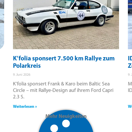
K’folia sponsert 7.500 km Rallye zum
I
Polarkreis
Z
9. Juni 2026
9.
K’folia sponsert Frank & Karo beim Baltic Sea
M
Circle – mit Rallye-Design auf ihrem Ford Capri
I
2.3 S.
Weiterlesen »
We
Mehr Neuigkeiten