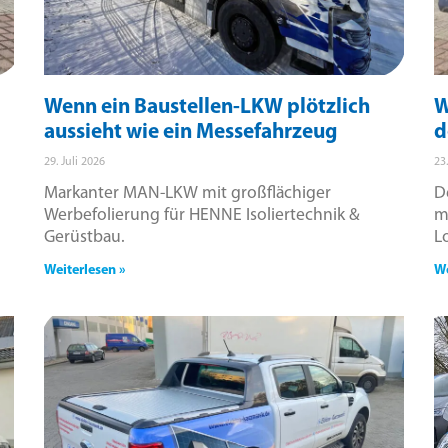
Wenn ein Baustellen-LKW plötzlich
W
aussieht wie ein Messefahrzeug
d
29. Juli 2026
23
Markanter MAN-LKW mit großflächiger
D
Werbefolierung für HENNE Isoliertechnik &
m
Gerüstbau.
L
Weiterlesen »
We