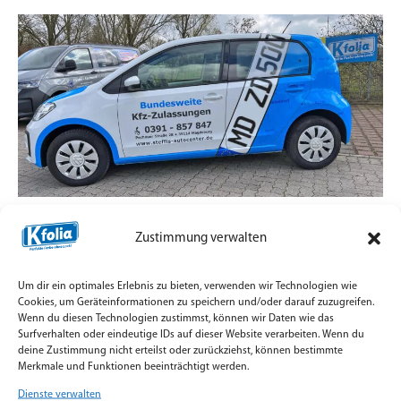
Zulassungsdienst mit Straßenpräsenz statt
Zustimmung verwalten
Standard-Aufkleber
7. Juli 2026
Um dir ein optimales Erlebnis zu bieten, verwenden wir Technologien wie
Teilfolierung und Firmenbeschriftung für
Cookies, um Geräteinformationen zu speichern und/oder darauf zuzugreifen.
Wenn du diesen Technologien zustimmst, können wir Daten wie das
Zulassungsfahrzeuge mit Orajet Rapid Air Digitaldruck
Surfverhalten oder eindeutige IDs auf dieser Website verarbeiten. Wenn du
umgesetzt.
deine Zustimmung nicht erteilst oder zurückziehst, können bestimmte
Merkmale und Funktionen beeinträchtigt werden.
Weiterlesen »
Dienste verwalten