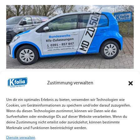
Zulassungsdienst mit Straßenpräsenz statt
Zustimmung verwalten
Standard-Aufkleber
7. Juli 2026
Um dir ein optimales Erlebnis zu bieten, verwenden wir Technologien wie
Teilfolierung und Firmenbeschriftung für
Cookies, um Geräteinformationen zu speichern und/oder darauf zuzugreifen.
Wenn du diesen Technologien zustimmst, können wir Daten wie das
Zulassungsfahrzeuge mit Orajet Rapid Air Digitaldruck
Surfverhalten oder eindeutige IDs auf dieser Website verarbeiten. Wenn du
umgesetzt.
deine Zustimmung nicht erteilst oder zurückziehst, können bestimmte
Merkmale und Funktionen beeinträchtigt werden.
Weiterlesen »
Dienste verwalten