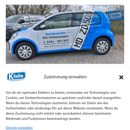
Zulassungsdienst mit Straßenpräsenz statt
Zustimmung verwalten
Standard-Aufkleber
7. Juli 2026
Um dir ein optimales Erlebnis zu bieten, verwenden wir Technologien wie
Teilfolierung und Firmenbeschriftung für
Cookies, um Geräteinformationen zu speichern und/oder darauf zuzugreifen.
Wenn du diesen Technologien zustimmst, können wir Daten wie das
Zulassungsfahrzeuge mit Orajet Rapid Air Digitaldruck
Surfverhalten oder eindeutige IDs auf dieser Website verarbeiten. Wenn du
umgesetzt.
deine Zustimmung nicht erteilst oder zurückziehst, können bestimmte
Merkmale und Funktionen beeinträchtigt werden.
Weiterlesen »
Dienste verwalten