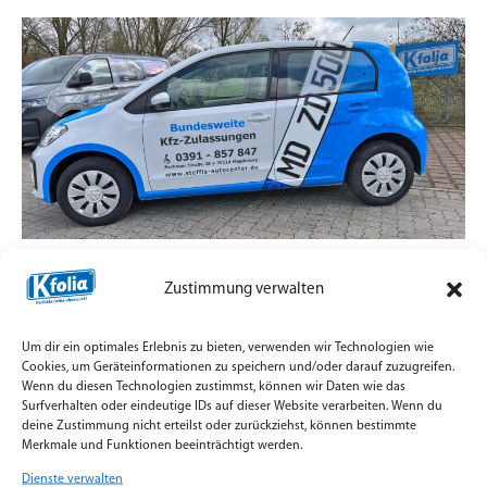
Zulassungsdienst mit Straßenpräsenz statt
Zustimmung verwalten
Standard-Aufkleber
7. Juli 2026
Um dir ein optimales Erlebnis zu bieten, verwenden wir Technologien wie
Teilfolierung und Firmenbeschriftung für
Cookies, um Geräteinformationen zu speichern und/oder darauf zuzugreifen.
Wenn du diesen Technologien zustimmst, können wir Daten wie das
Zulassungsfahrzeuge mit Orajet Rapid Air Digitaldruck
Surfverhalten oder eindeutige IDs auf dieser Website verarbeiten. Wenn du
umgesetzt.
deine Zustimmung nicht erteilst oder zurückziehst, können bestimmte
Merkmale und Funktionen beeinträchtigt werden.
Weiterlesen »
Dienste verwalten