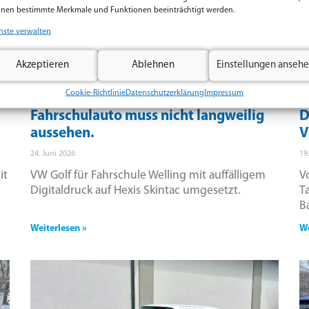
nen bestimmte Merkmale und Funktionen beeinträchtigt werden.
nste verwalten
Akzeptieren
Ablehnen
Einstellungen anseh
Cookie-Richtlinie
Datenschutzerklärung
Impressum
Fahrschulauto muss nicht langweilig
D
aussehen.
V
24. Juni 2026
19
it
VW Golf für Fahrschule Welling mit auffälligem
V
Digitaldruck auf Hexis Skintac umgesetzt.
T
B
Weiterlesen »
We