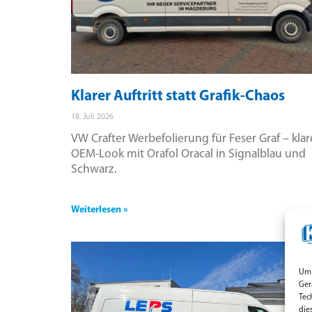
Klarer Auftritt statt Grafik-Chaos
18. Juli 2026
VW Crafter Werbefolierung für Feser Graf – klar
OEM-Look mit Orafol Oracal in Signalblau und
Schwarz.
Weiterlesen »
Um 
Ger
Tec
die