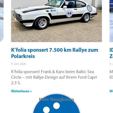
K’folia sponsert 7.500 km Rallye zum
I
Polarkreis
Z
9. Juni 2026
9.
K’folia sponsert Frank & Karo beim Baltic Sea
M
Circle – mit Rallye-Design auf ihrem Ford Capri
I
2.3 S.
Weiterlesen »
We
Mehr Neuigkeiten