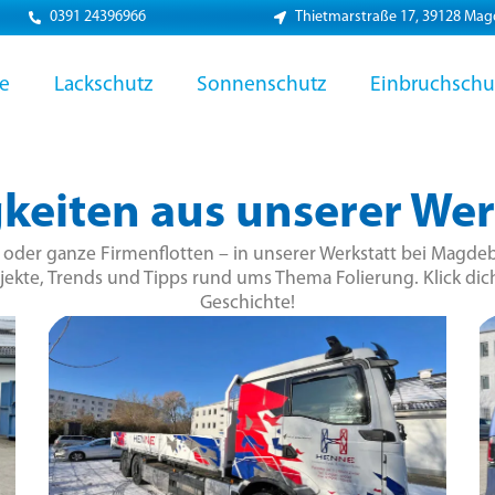
0391 24396966
Thietmarstraße 17, 39128 Ma
ie
Lackschutz
Sonnenschutz
Einbruchschu
keiten aus unserer Wer
r oder ganze Firmenflotten – in unserer Werkstatt bei Magdeb
jekte, Trends und Tipps rund ums Thema Folierung. Klick dich
Geschichte!