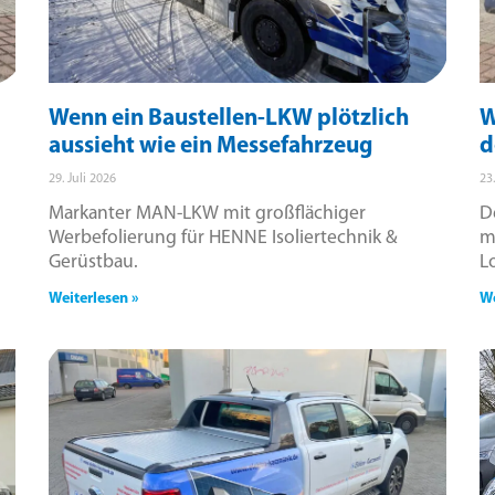
Wenn ein Baustellen-LKW plötzlich
W
aussieht wie ein Messefahrzeug
d
29. Juli 2026
23
Markanter MAN-LKW mit großflächiger
D
Werbefolierung für HENNE Isoliertechnik &
m
Gerüstbau.
L
Weiterlesen »
We