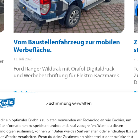
Vom Baustellenfahrzeug zur mobilen
Z
Werbefläche.
s
13. Juli 2026
7. 
er
Ford Ranger Wildtrak mit Orafol-Digitaldruck
T
und Werbebeschriftung für Elektro-Kaczmarek.
Z
D
Weiterlesen »
We
Zustimmung verwalten
dir ein optimales Erlebnis zu bieten, verwenden wir Technologien wie Cookies, um
äteinformationen zu speichern und/oder darauf zuzugreifen. Wenn du diesen
hnologien zustimmst, können wir Daten wie das Surfverhalten oder eindeutige IDs auf
ser Website verarbeiten. Wenn du deine Zustimmung nicht erteilst oder zurückziehst,