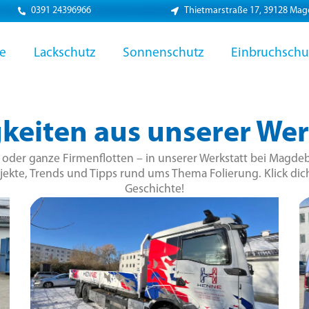
0391 24396966
Thietmarstraße 17, 39128 Ma
ie
Lackschutz
Sonnenschutz
Einbruchschu
keiten aus unserer Wer
r oder ganze Firmenflotten – in unserer Werkstatt bei Magdeb
jekte, Trends und Tipps rund ums Thema Folierung. Klick dich
Geschichte!