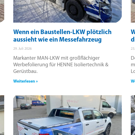
Wenn ein Baustellen-LKW plötzlich
W
aussieht wie ein Messefahrzeug
d
29. Juli 2026
23
Markanter MAN-LKW mit großflächiger
D
Werbefolierung für HENNE Isoliertechnik &
m
Gerüstbau.
L
Weiterlesen »
We