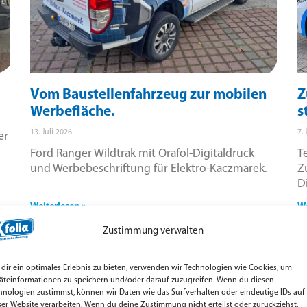
Vom Baustellenfahrzeug zur mobilen
Z
Werbefläche.
s
13. Juli 2026
7. 
er
Ford Ranger Wildtrak mit Orafol-Digitaldruck
T
und Werbebeschriftung für Elektro-Kaczmarek.
Z
D
Weiterlesen »
We
Zustimmung verwalten
dir ein optimales Erlebnis zu bieten, verwenden wir Technologien wie Cookies, um
äteinformationen zu speichern und/oder darauf zuzugreifen. Wenn du diesen
hnologien zustimmst, können wir Daten wie das Surfverhalten oder eindeutige IDs auf
ser Website verarbeiten. Wenn du deine Zustimmung nicht erteilst oder zurückziehst,