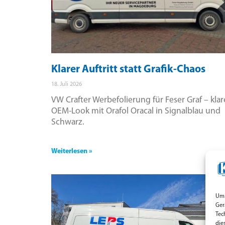
Klarer Auftritt statt Grafik-Chaos
18. Juli 2026
VW Crafter Werbefolierung für Feser Graf – klar
OEM-Look mit Orafol Oracal in Signalblau und
Schwarz.
Weiterlesen »
Um 
Ger
Tec
die