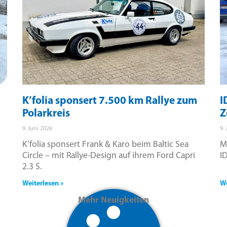
K’folia sponsert 7.500 km Rallye zum
I
Polarkreis
Z
9. Juni 2026
9.
K’folia sponsert Frank & Karo beim Baltic Sea
M
Circle – mit Rallye-Design auf ihrem Ford Capri
I
2.3 S.
Weiterlesen »
We
Mehr Neuigkeiten