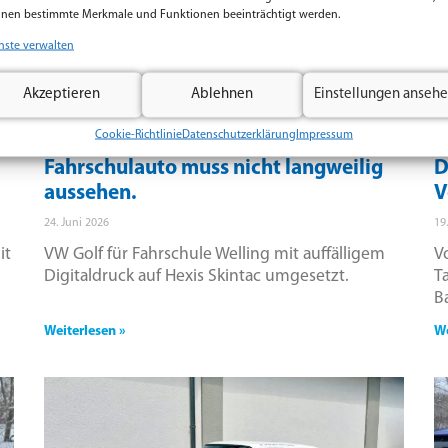
nen bestimmte Merkmale und Funktionen beeinträchtigt werden.
nste verwalten
Akzeptieren
Ablehnen
Einstellungen anseh
Cookie-Richtlinie
Datenschutzerklärung
Impressum
Fahrschulauto muss nicht langweilig
D
aussehen.
V
24. Juni 2026
19
it
VW Golf für Fahrschule Welling mit auffälligem
V
Digitaldruck auf Hexis Skintac umgesetzt.
T
B
Weiterlesen »
We