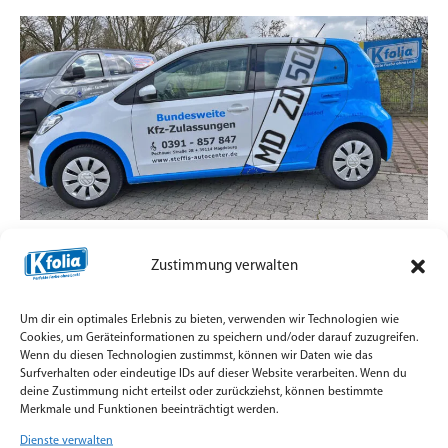
Zulassungsdienst mit Straßenpräsenz statt
Zustimmung verwalten
Standard-Aufkleber
7. Juli 2026
Um dir ein optimales Erlebnis zu bieten, verwenden wir Technologien wie
Teilfolierung und Firmenbeschriftung für
Cookies, um Geräteinformationen zu speichern und/oder darauf zuzugreifen.
Wenn du diesen Technologien zustimmst, können wir Daten wie das
Zulassungsfahrzeuge mit Orajet Rapid Air Digitaldruck
Surfverhalten oder eindeutige IDs auf dieser Website verarbeiten. Wenn du
umgesetzt.
deine Zustimmung nicht erteilst oder zurückziehst, können bestimmte
Merkmale und Funktionen beeinträchtigt werden.
Weiterlesen »
Dienste verwalten