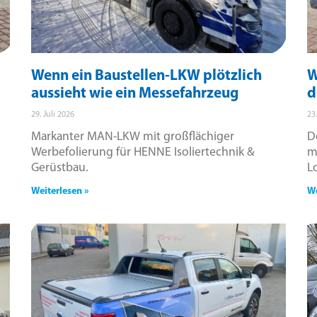
Wenn ein Baustellen-LKW plötzlich
W
aussieht wie ein Messefahrzeug
d
29. Juli 2026
23
Markanter MAN-LKW mit großflächiger
D
Werbefolierung für HENNE Isoliertechnik &
m
Gerüstbau.
L
Weiterlesen »
We