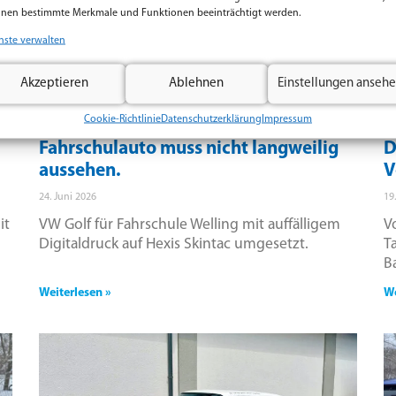
nen bestimmte Merkmale und Funktionen beeinträchtigt werden.
nste verwalten
Akzeptieren
Ablehnen
Einstellungen anseh
Cookie-Richtlinie
Datenschutzerklärung
Impressum
Fahrschulauto muss nicht langweilig
D
aussehen.
V
24. Juni 2026
19
it
VW Golf für Fahrschule Welling mit auffälligem
V
Digitaldruck auf Hexis Skintac umgesetzt.
T
B
Weiterlesen »
We