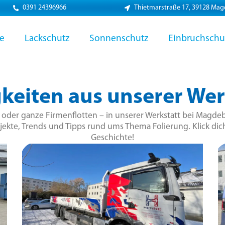
0391 24396966
Thietmarstraße 17, 39128 Ma
ie
Lackschutz
Sonnenschutz
Einbruchschu
keiten aus unserer Wer
r oder ganze Firmenflotten – in unserer Werkstatt bei Magdeb
jekte, Trends und Tipps rund ums Thema Folierung. Klick dich
Geschichte!