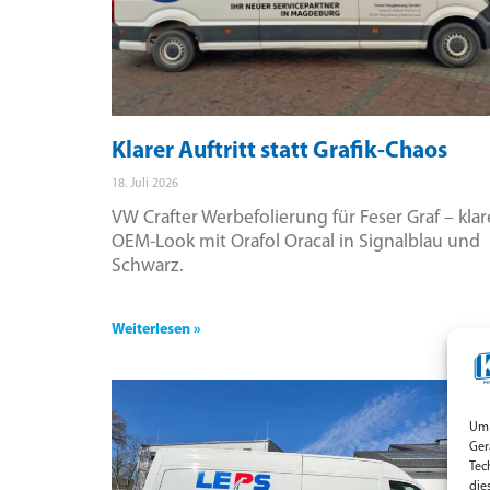
Klarer Auftritt statt Grafik-Chaos
18. Juli 2026
VW Crafter Werbefolierung für Feser Graf – klar
OEM-Look mit Orafol Oracal in Signalblau und
Schwarz.
Weiterlesen »
Um 
Ger
Tec
die