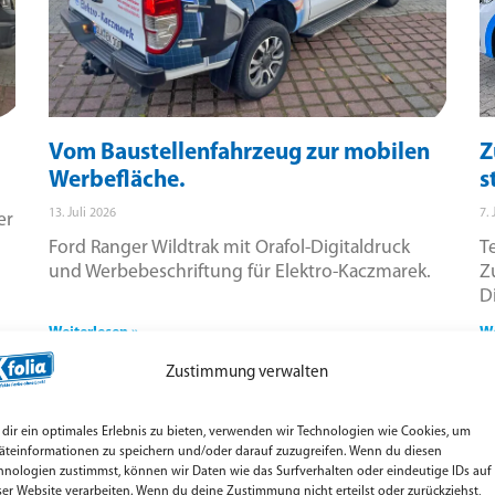
Vom Baustellenfahrzeug zur mobilen
Z
Werbefläche.
s
13. Juli 2026
7. 
er
Ford Ranger Wildtrak mit Orafol-Digitaldruck
T
und Werbebeschriftung für Elektro-Kaczmarek.
Z
D
Weiterlesen »
We
Zustimmung verwalten
dir ein optimales Erlebnis zu bieten, verwenden wir Technologien wie Cookies, um
äteinformationen zu speichern und/oder darauf zuzugreifen. Wenn du diesen
hnologien zustimmst, können wir Daten wie das Surfverhalten oder eindeutige IDs auf
ser Website verarbeiten. Wenn du deine Zustimmung nicht erteilst oder zurückziehst,