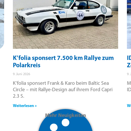
K’folia sponsert 7.500 km Rallye zum
I
Polarkreis
Z
9. Juni 2026
9.
K’folia sponsert Frank & Karo beim Baltic Sea
M
Circle – mit Rallye-Design auf ihrem Ford Capri
I
2.3 S.
Weiterlesen »
We
Mehr Neuigkeiten