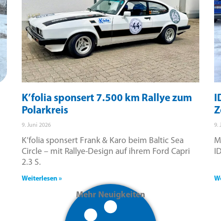
K’folia sponsert 7.500 km Rallye zum
I
Polarkreis
Z
9. Juni 2026
9.
K’folia sponsert Frank & Karo beim Baltic Sea
M
Circle – mit Rallye-Design auf ihrem Ford Capri
I
2.3 S.
Weiterlesen »
We
Mehr Neuigkeiten