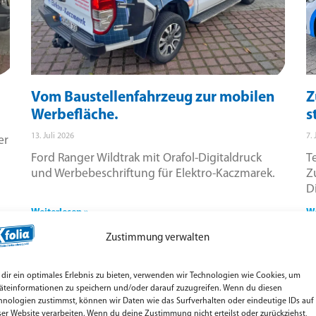
Vom Baustellenfahrzeug zur mobilen
Z
Werbefläche.
s
13. Juli 2026
7. 
er
Ford Ranger Wildtrak mit Orafol-Digitaldruck
T
und Werbebeschriftung für Elektro-Kaczmarek.
Z
D
Weiterlesen »
We
Zustimmung verwalten
dir ein optimales Erlebnis zu bieten, verwenden wir Technologien wie Cookies, um
äteinformationen zu speichern und/oder darauf zuzugreifen. Wenn du diesen
hnologien zustimmst, können wir Daten wie das Surfverhalten oder eindeutige IDs auf
ser Website verarbeiten. Wenn du deine Zustimmung nicht erteilst oder zurückziehst,