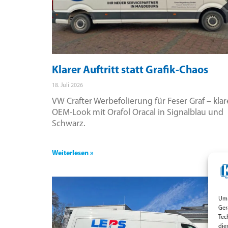
Klarer Auftritt statt Grafik-Chaos
18. Juli 2026
VW Crafter Werbefolierung für Feser Graf – klar
OEM-Look mit Orafol Oracal in Signalblau und
Schwarz.
Weiterlesen »
Um 
Ger
Tec
die