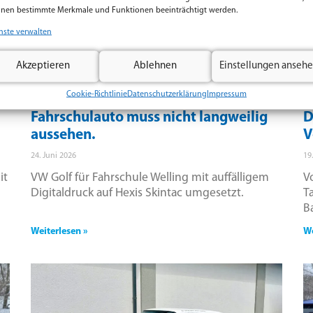
nen bestimmte Merkmale und Funktionen beeinträchtigt werden.
nste verwalten
Akzeptieren
Ablehnen
Einstellungen anseh
Cookie-Richtlinie
Datenschutzerklärung
Impressum
Fahrschulauto muss nicht langweilig
D
aussehen.
V
24. Juni 2026
19
it
VW Golf für Fahrschule Welling mit auffälligem
V
Digitaldruck auf Hexis Skintac umgesetzt.
T
B
Weiterlesen »
We