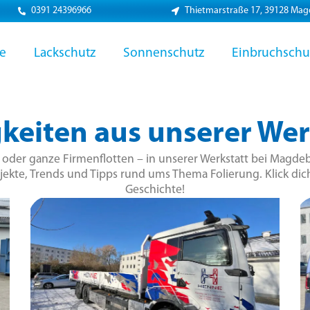
0391 24396966
Thietmarstraße 17, 39128 Ma
ie
Lackschutz
Sonnenschutz
Einbruchschu
keiten aus unserer Wer
r oder ganze Firmenflotten – in unserer Werkstatt bei Magdeb
jekte, Trends und Tipps rund ums Thema Folierung. Klick dich
Geschichte!