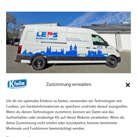
Magdeburger Skyline auf dem Transporter.
Zustimmung verwalten
30. Juni 2026
Um dir ein optimales Erlebnis zu bieten, verwenden wir Technologien wie
Flottenbeschriftung für LEPS Mobility Group mit
Cookies, um Geräteinformationen zu speichern und/oder darauf zuzugreifen.
Magdeburger Skyline auf Orafol Oracal 751C.
Wenn du diesen Technologien zustimmst, können wir Daten wie das
Surfverhalten oder eindeutige IDs auf dieser Website verarbeiten. Wenn du
Weiterlesen »
deine Zustimmung nicht erteilst oder zurückziehst, können bestimmte
Merkmale und Funktionen beeinträchtigt werden.