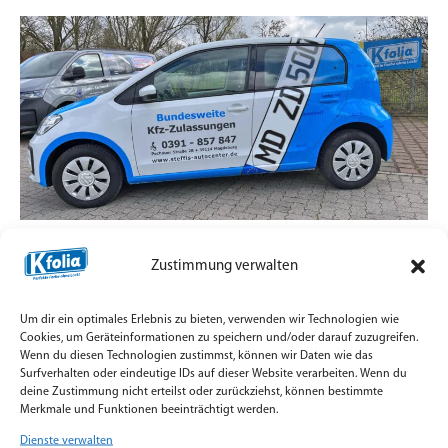
Zulassungsdienst mit Straßenpräsenz statt
Zustimmung verwalten
Standard-Aufkleber
7. Juli 2026
Um dir ein optimales Erlebnis zu bieten, verwenden wir Technologien wie
Teilfolierung und Firmenbeschriftung für
Cookies, um Geräteinformationen zu speichern und/oder darauf zuzugreifen.
Wenn du diesen Technologien zustimmst, können wir Daten wie das
Zulassungsfahrzeuge mit Orajet Rapid Air Digitaldruck
Surfverhalten oder eindeutige IDs auf dieser Website verarbeiten. Wenn du
umgesetzt.
deine Zustimmung nicht erteilst oder zurückziehst, können bestimmte
Merkmale und Funktionen beeinträchtigt werden.
Weiterlesen »
Dienste verwalten