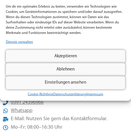
Nachricht
Um dir ein optimales Erlebnis zu bieten, verwenden wir Technologien wie
Cookies, um Geräteinformationen zu speichern und/oder darauf zuzugreifen.
Wenn du diesen Technologien zustimmst, können wir Daten wie das
Surfverhalten oder eindeutige IDs auf dieser Website verarbeiten. Wenn du
deine Zustimmung nicht erteilst oder zurückziehst, können bestimmte
Merkmale und Funktionen beeinträchtigt werden.
Dienste verwalten
Ich habe die
Datenschutzerklärung
gelesen und
verstanden.
Akzeptieren
Klicken Sie auf „Ich stimme zu“, um Google recaptcha zu aktivieren
Cookie-Richtlinie
Ablehnen
Ich stimme zu
Einstellungen ansehen
Senden
Cookie-Richtlinie
Datenschutzerklärung
Impressum
0391 24396966
Whatsapp
E-Mail: Nutzen Sie gern das Kontaktformular.
Mo–Fr: 08:00–16:30 Uhr