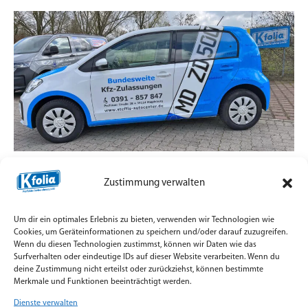
Zulassungsdienst mit Straßenpräsenz statt
Zustimmung verwalten
Standard-Aufkleber
7. Juli 2026
Um dir ein optimales Erlebnis zu bieten, verwenden wir Technologien wie
Teilfolierung und Firmenbeschriftung für
Cookies, um Geräteinformationen zu speichern und/oder darauf zuzugreifen.
Wenn du diesen Technologien zustimmst, können wir Daten wie das
Zulassungsfahrzeuge mit Orajet Rapid Air Digitaldruck
Surfverhalten oder eindeutige IDs auf dieser Website verarbeiten. Wenn du
umgesetzt.
deine Zustimmung nicht erteilst oder zurückziehst, können bestimmte
Merkmale und Funktionen beeinträchtigt werden.
Weiterlesen »
Dienste verwalten