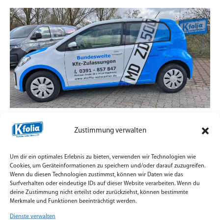
Zulassungsdienst mit Straßenpräsenz statt
Zustimmung verwalten
Standard-Aufkleber
7. Juli 2026
Um dir ein optimales Erlebnis zu bieten, verwenden wir Technologien wie
Teilfolierung und Firmenbeschriftung für
Cookies, um Geräteinformationen zu speichern und/oder darauf zuzugreifen.
Wenn du diesen Technologien zustimmst, können wir Daten wie das
Zulassungsfahrzeuge mit Orajet Rapid Air Digitaldruck
Surfverhalten oder eindeutige IDs auf dieser Website verarbeiten. Wenn du
umgesetzt.
deine Zustimmung nicht erteilst oder zurückziehst, können bestimmte
Merkmale und Funktionen beeinträchtigt werden.
Weiterlesen »
Dienste verwalten