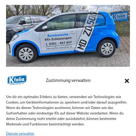
Zulassungsdienst mit Straßenpräsenz statt
Zustimmung verwalten
Standard-Aufkleber
7. Juli 2026
Um dir ein optimales Erlebnis zu bieten, verwenden wir Technologien wie
Teilfolierung und Firmenbeschriftung für
Cookies, um Geräteinformationen zu speichern und/oder darauf zuzugreifen.
Wenn du diesen Technologien zustimmst, können wir Daten wie das
Zulassungsfahrzeuge mit Orajet Rapid Air Digitaldruck
Surfverhalten oder eindeutige IDs auf dieser Website verarbeiten. Wenn du
umgesetzt.
deine Zustimmung nicht erteilst oder zurückziehst, können bestimmte
Merkmale und Funktionen beeinträchtigt werden.
Weiterlesen »
Dienste verwalten